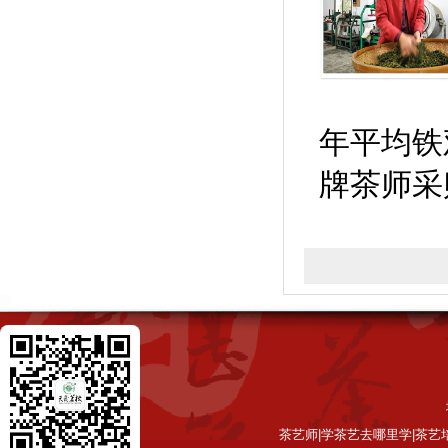
年平均铁
牌茶师采
茶艺师|学茶艺去哪里学|茶艺