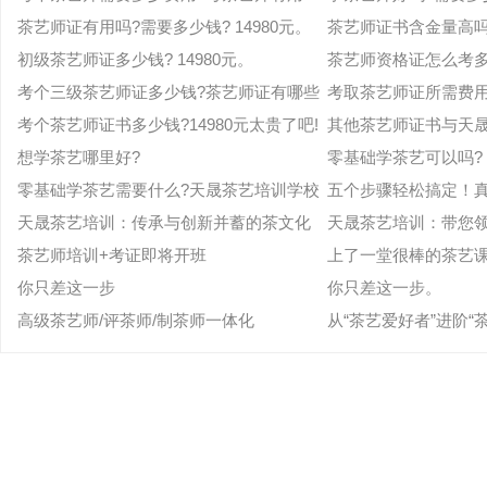
吗? 14980元创业版。
版
茶艺师证有用吗?需要多少钱? 14980元。
茶艺师证书含金量高吗?
初级茶艺师证多少钱? 14980元。
茶艺师资格证怎么考多少
考个三级茶艺师证多少钱?茶艺师证有哪些
考取茶艺师证所需费用是
等级?
考个茶艺师证书多少钱?14980元太贵了吧!
其他茶艺师证书与天
想学茶艺哪里好?
零基础学茶艺可以吗?
零基础学茶艺需要什么?天晟茶艺培训学校
五个步骤轻松搞定！真
如是说
天晟茶艺培训：传承与创新并蓄的茶文化
天晟茶艺培训：带您
之旅
力
茶艺师培训+考证即将开班
上了一堂很棒的茶艺课 
训班
你只差这一步
你只差这一步。
高级茶艺师/评茶师/制茶师一体化
从“茶艺爱好者”进阶“