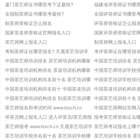
厦门茶艺师证书哪里考下证最快?
福建省评茶师证书哪里
全国制茶师证书哪里考最快?
全国评茶师证书哪里考
制茶师资格证怎么报名
评茶师资格证怎么报
国家茶道师资格证官网报名入口
国家评茶师资格证官
茶艺师网上报名入口
制茶师网上报名入口
考制茶师证在哪里报名? 天晟茶艺培训学
考评茶师证在哪里报名
校
校
中国茶艺师培训排名 茶艺师培训机构哪家
中国茶艺培训排名 茶
专业?
好?
中国茶道培训机构排名 茶道培训机构哪家
中国茶艺师培训学校排
好?
业?
中国茶艺培训机构排名前十名 茶艺培训哪
中国茶艺培训学校排行
家好?
家好?
中国茶道培训机构排名前十 中国茶道培训
中国茶道培训机构排名
哪家好
哪家好?
中国茶艺师培训机构排名 到底茶艺培训哪
中国茶艺培训前十名 
家好?
好?
茶艺师报名和考试时间 www.tssch.cn
中国茶艺师网站官网入口 w
评茶员网上报名入口 进入评茶员/茶艺师报
报考茶艺师资格证去哪
名官网入口 www.tssch.cn
名入口 www.tssch.cn
茶艺师报考 www.tssch.cn 天晟茶艺培训学
茶艺师考试报名上哪个网站 
校
茶艺培训学校排名前十名 茶艺培训学校哪
茶艺培训学校排名 茶