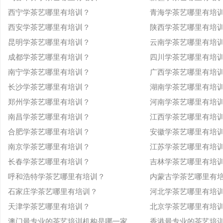
西宁学茶艺哪里有培训？
青海学茶艺哪里有培
西安学茶艺哪里有培训？
陕西学茶艺哪里有培
昆明学茶艺哪里有培训？
云南学茶艺哪里有培
成都学茶艺哪里有培训？
四川学茶艺哪里有培
南宁学茶艺哪里有培训？
广西学茶艺哪里有培
长沙学茶艺哪里有培训？
湖南学茶艺哪里有培
郑州学茶艺哪里有培训？
河南学茶艺哪里有培
南昌学茶艺哪里有培训？
江西学茶艺哪里有培
合肥学茶艺哪里有培训？
安徽学茶艺哪里有培
南京学茶艺哪里有培训？
江苏学茶艺哪里有培
长春学茶艺哪里有培训？
吉林学茶艺哪里有培
呼和浩特学茶艺哪里有培训？
内蒙古学茶艺哪里有
石家庄学茶艺哪里有培训？
河北学茶艺哪里有培
天津学茶艺哪里有培训？
北京学茶艺哪里有培
澳门最专业的茶艺培训机构是哪一家
香港最专业的茶艺培