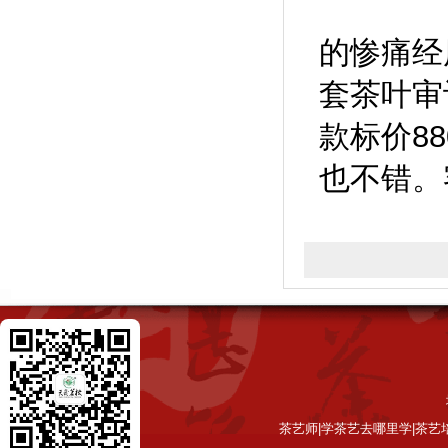
的惨痛经
套茶叶审
款标价8
也不错。
茶艺师|学茶艺去哪里学|茶艺