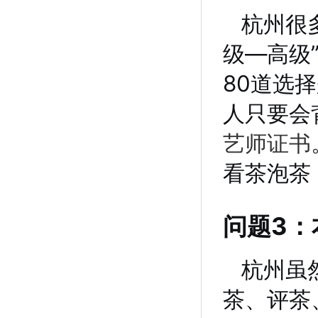
杭州很
级—高级
80道选
人只要会
艺师证书
看茶泡茶
问题3：
杭州虽
茶、评茶