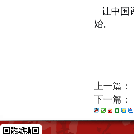
让中国
始。
上一篇：
下一篇：