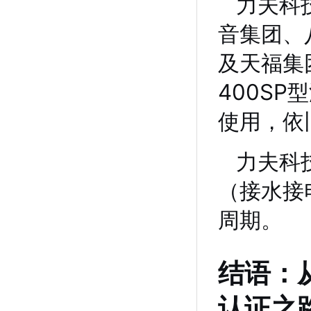
力夫科
音集团、
及天福集
400SP
使用，依
力夫科
（接水接
周期。
结语：
认证之