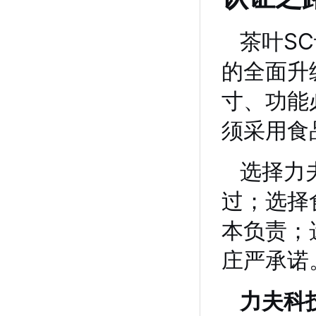
茶叶S
的全面升
寸、功能
须采用食
选择力
过；选择
本负责；
庄严承诺
力夫科