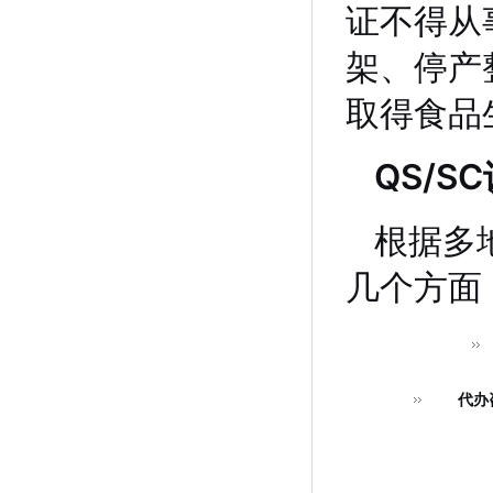
证不得从
架、停产
取得食品
QS/S
根据多
几个方面
代办