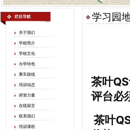
学习园
栏目导航
关于我们
学校简介
学校文化
办学特色
乘车路线
茶叶Q
培训动态
评台必
师资力量
在线留言
茶叶Q
联系我们
培训课程