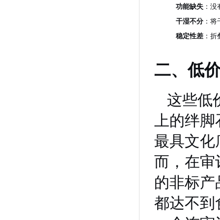
功能缺失
：没
干湿不分
：将
稳定性差
：折
二、低价
这些低
上的绊脚
最具文化
而，在审
的非标产
都达不到