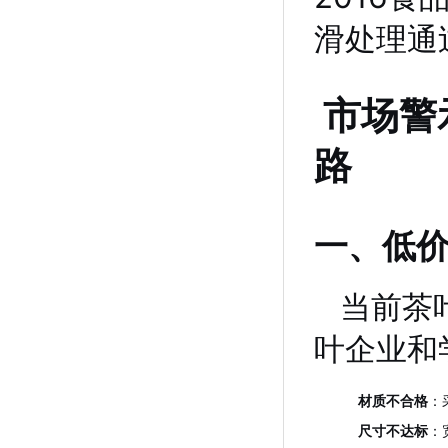
滑处理通
市场警
路
一、低
当前茶
叶企业和
材质不合格
：
尺寸不达标
：