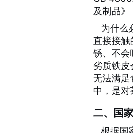
及制品》
为什么
直接接触
锈、不会
劣质铁皮
无法满足
中，是对
二、国
根据国家标