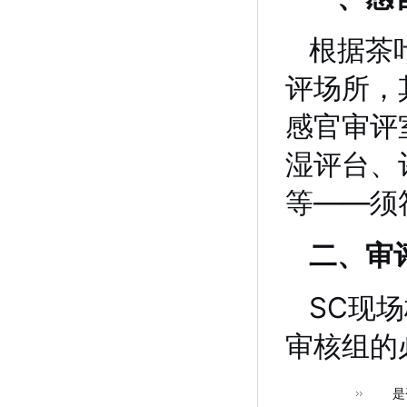
根据茶
评场所，其
感官审评
湿评台、
等——须符
二、审
SC现
审核组的
是