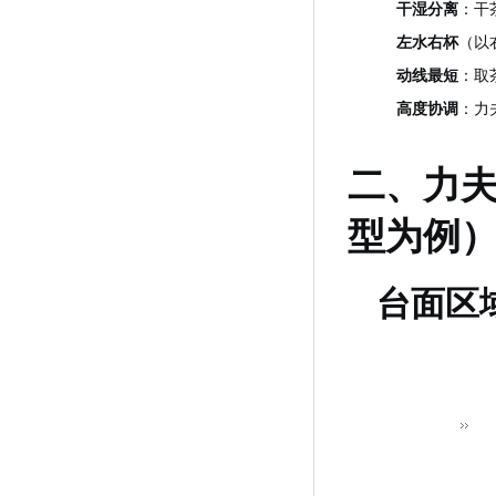
干湿分离
：干
左水右杯
（以
动线最短
：取
高度协调
：力
二、力夫
型为例
台面区