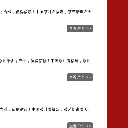
；专业，值得信赖！中国茶叶看福建，茶艺培训看天
查看详情 >>
做茶艺培训；专业，值得信赖！中国茶叶看福建，茶艺
查看详情 >>
专业，值得信赖！中国茶叶看福建，茶艺培训看天
查看详情 >>