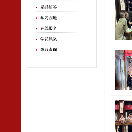
疑惑解答
学习园地
在线报名
学员风采
录取查询