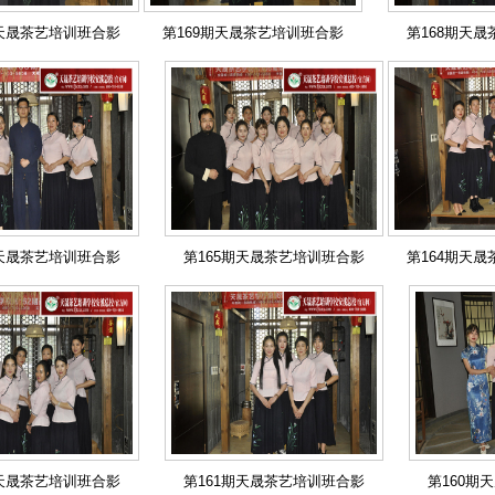
期天晟茶艺培训班合影
第169期天晟茶艺培训班合影
第168期天
期天晟茶艺培训班合影
第165期天晟茶艺培训班合影
第164期天
期天晟茶艺培训班合影
第161期天晟茶艺培训班合影
第160期