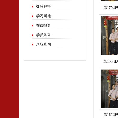
疑惑解答
第170
学习园地
在线报名
学员风采
录取查询
第166
第162