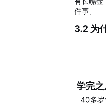
有长嘴壶
件事。
3.2 
学完之
40多