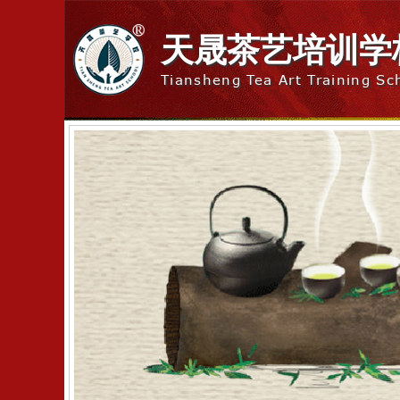
天晟茶艺培训学
Tiansheng Tea Art Training Sc