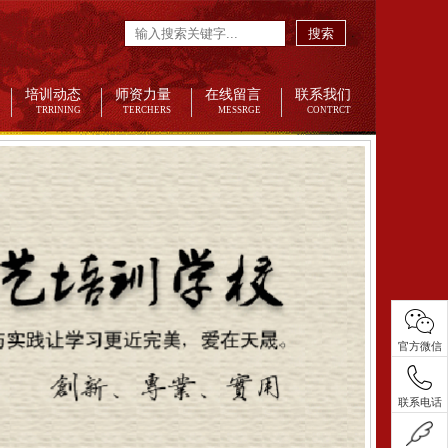
搜索
培训动态
师资力量
在线留言
联系我们
TRRINING
TERCHERS
MESSRGE
CONTRCT
官方微信
联系电话