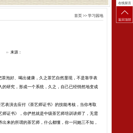
在线留言
首页
>>
学习园地
返回顶部
来源：
把茶泡好、喝出健康，久之茶艺自然显现，不是靠学表
入的研究，形成一个系统，久之，自己已经悄然地变成
茶艺表演去应付《茶艺师证书》的技能考核，当你考取
艺师证书》，你俨然就是中级茶艺师培训讲师了，无需
养出来的所谓的茶艺师，什么都懂，你一问她三不知，