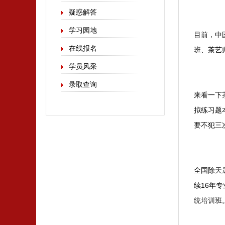
疑惑解答
学习园地
目前，中
在线报名
班、茶艺
学员风采
录取查询
来看一下
拟练习题
要不犯三
全国除
天
续16年
统培训
班