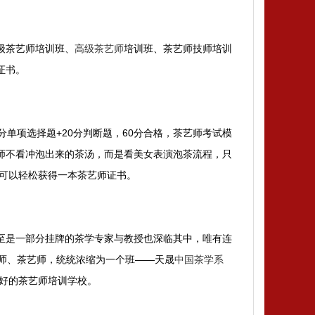
级茶艺师培训班、
高级茶艺师
培训班、茶艺师技师培训
证书。
单项选择题+20分判断题，60分合格，茶艺师考试模
师不看冲泡出来的茶汤，而是看美女表演泡茶流程，只
就可以轻松获得一本茶艺师证书。
至是一部分挂牌的茶学专家与教授也深临其中，唯有连
师、茶艺师，统统浓缩为一个班——天晟
中国茶学系
好的茶艺师培训学校。