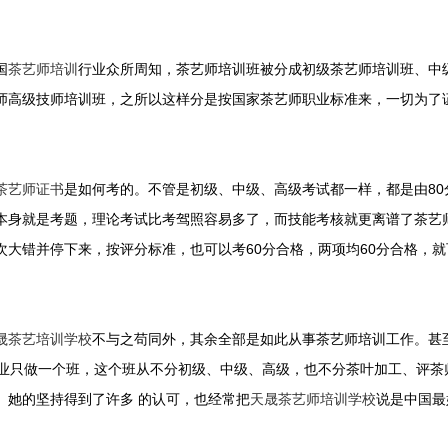
国
茶艺师培训
行业众所周知，茶艺师培训班被分成初级茶艺师培训班、中
师高级技师培训班，之所以这样分是按国家茶艺师职业标准来，一切为了
茶艺师证书
是如何考的。不管是初级、中级、高级考试都一样，都是由80分
本身就是考题，理论考试比考驾照容易多了，而技能考核就更离谱了茶艺
次大错并停下来，按评分标准，也可以考60分合格，两项均60分合格，
晟茶艺培训学校
不与之苟同外，其余全部是如此从事茶艺师培训工作。甚
专业只做一个班，这个班从不分初级、中级、高级，也不分茶叶加工、评茶
。她的坚持得到了许多 的认可，也经常把
天晟茶艺师培训学校
说是中国最