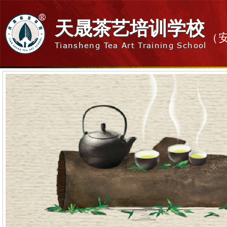
天晟茶艺培训学校
（
Tiansheng Tea Art Training School