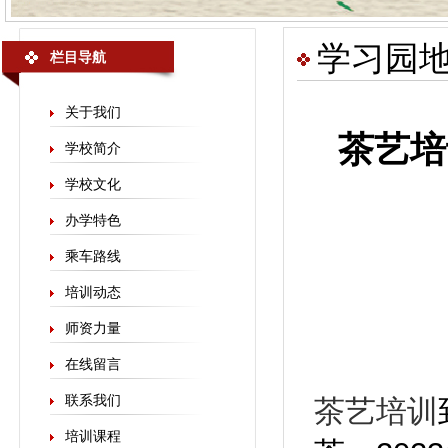
学习园
栏目导航
关于我们
茶艺培
学校简介
学校文化
办学特色
乘车路线
培训动态
师资力量
在线留言
联系我们
茶艺培训
培训课程