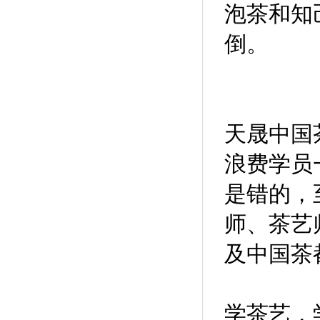
泡茶和知
倒。
天晟中国
浪费学员
是错的，
师、茶艺
及中国茶
学茶艺，