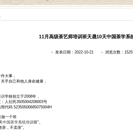
地
11月高级茶艺师培训班天晟10天中国茶学系
发表日期：2022-10-21
浏览次数：
1525
一件大事，
，关乎自己和他人身命健康，
。
培训
学校创立于2008年，
人社民3505004208003号
码 52350500685075004H
只做一个班
天
中国茶学系统培训
班"。
教茶，不卖茶”。