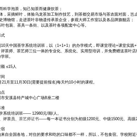
性而科学泡茶，知己知茶而健康饮茶；
园体，采摘鲜叶，体验乌龙茶加工制作技艺，到茶都交易市场与茶农面对面，岂
茶史博物馆，走进茶叶非物遗传承茶企业，参观大师工作室以及各品牌旗舰店；
观茶叶包装、茶具一条街、以及茶叶各项配套中心等。
形式
10天中国茶学系统培训班，以（1+1+1）的办学模式，即课堂理论+课堂实
、评茶师、茶艺师三位一体的专业化、系统化、实用型培训，并免费赠送茶叶店
游学班。
额 ≤15人
时间
1月21月至11月30日(需要提前报名)每天约10小时的课程。
地点
州市安溪县特产城中心广场B座二楼
标准
学系统培训班—— 12980元/期/人。
、评茶员、
茶艺师证书
——每一本证书分别为初级1200元、中级1500元、高级2
食宿
均来自全国各地，对住的要求和吃的口味都不一样，所以，不包食宿。学校附近