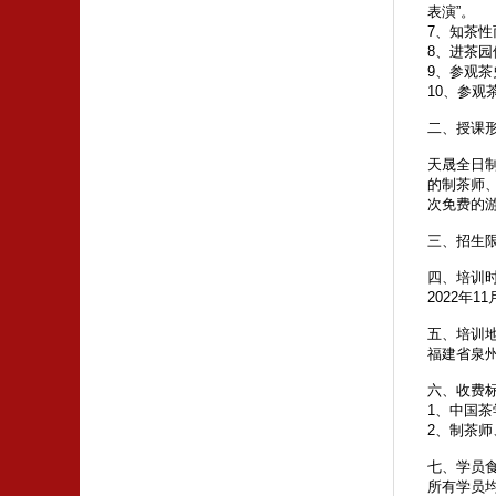
表演”。
7、知茶
8、进茶
9、参观
10、参
二、授课
天晟全日制
的制茶师
次免费的
三、招生限
四、培训
2022年1
五、培训
福建省泉
六、收费
1、中国茶
2、制茶师
七、学员
所有学员