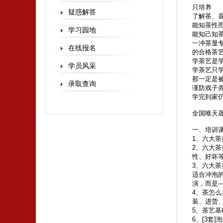
只培养
疑惑解答
了解茶、
能知茶性
学习园地
能知己知
一冲茶显
在线报名
的合格茶
学茶艺是
学员风采
学茶艺只
那一定是
录取查询
谨防戏子
学完到家
全国唯天晟
一、培训
1、六大
2、六大
性、好坏
3、六大茶
适合冲泡
演，而是
4、茶怎
装、进货
5、茶艺
6、[3