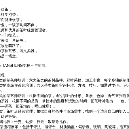
喜欢茶，
而科学泡茶，
茶而健康饮茶，
专业，一谈茶均问不倒，
艺师和优秀的茶叶经营管理者。
学一门技艺，
学表演、考证书，
被故意套路了。
弄茶称茶艺，装文卖雅，
仍是一场空。
TIANSHENG学校不与苟同。
课程
茶类的制茶师培训：六大茶类的茶树品种、鲜叶采摘、加工步骤、每个步骤的制
茶类的高级评茶师培训：六大茶类茶叶审评标准、方法、技巧。如通过“外形、色
等。
类的
茶艺师培训
：根据不同的茶，通过茶叶的外形、条索、色泽、香气来判断
的茶器，根据不同的品质，掌控水的温度和浸泡的时间，把茶叶冲泡出——色、
——识茶，把茶泡好，喝出健康）。
么卖，茶叶店经营管理：根据自身的条件与市场需求，找到一个适合自己的切入
、话述等等。
基础礼仪：坐姿、站姿、行走、敬茶等礼仪。
套]泡茶流程展示：包括干评法、湿评台，材质涵盖：紫砂壶、玻璃、陶瓷等，泡茶