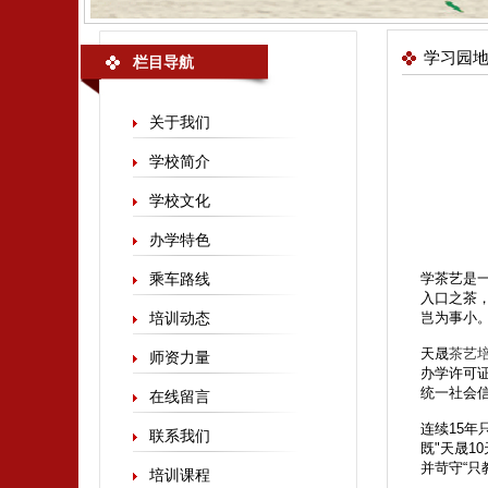
学习园
栏目导航
关于我们
学校简介
学校文化
办学特色
乘车路线
学茶艺是
入口之茶
培训动态
岂为事小
天晟
茶艺
师资力量
办学许可证：
统一社会信用代
在线留言
连续15年
联系我们
既"天晟10
并苛守“只
培训课程