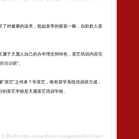
弃了对健康的追求，犹如皇帝的新装一般，自欺欺人形
正属于天晟人自己的办学理念和特色，茶艺培训内容完
师培训
班”。
茶者“茶艺”之何来？学茶艺，唯有茶学系统培训班方成，
好的茶艺学校是天晟茶艺培训学校。
文章URL:https://www.fjtcxx.com/garden/5113.html