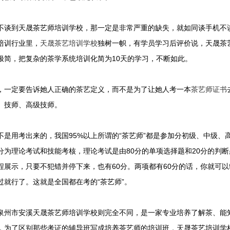
不谈到天晟茶艺师培训学校，那一定是非常严重的缺失，就如同谈手机不
培训行业里，
天晟茶艺培训学校
独树一帜，有学员学习后评价说，天晟茶
极简，把复杂的茶学系统培训化简为10天的学习，不断如此。
，一定要告诉她人正确的茶艺定义，而不是为了让她人考一本
茶艺师证书
、技师、高级技师。
不是用考出来的，我国95%以上所谓的“茶艺师”都是参加分初级、中级
分为理论考试和技能考核，理论考试是由80分的单项选择题和20分的判断
程展示，只要不犯错并停下来，也有60分。两项都有60分的话，你就可
过就行了。这就是全国都在考的“茶艺师”。
泉州市安溪天晟茶艺师培训学校则完全不同，是一家专业培养了解茶、能
，为了区别那些考证的辅导班写成培养茶艺师的培训班，天晟茶艺培训学