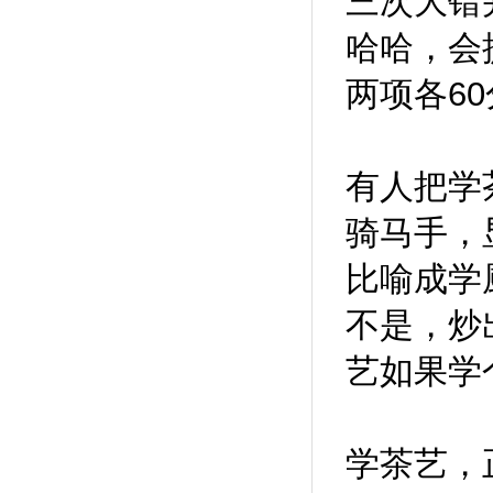
三次大错
哈哈，会
两项各6
有人把学
骑马手，
比喻成学
不是，炒
艺如果学
学茶艺，