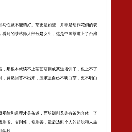
知马性就不能骑好。茶更是如些，并非是动作花俏的表
，看到的茶艺师大部分是女生，这是中国茶道上了台湾
话，那根本就谈不上
茶艺培训
或茶道培训了，也上不了
时，竟然回答不出来，应该是自己不明白茶，更不明白
项规律和道理才是茶道，而培训则又先有茶为介体，了
悟则省、省则修，修则善，最后达到个人的超脱和人生
训学校