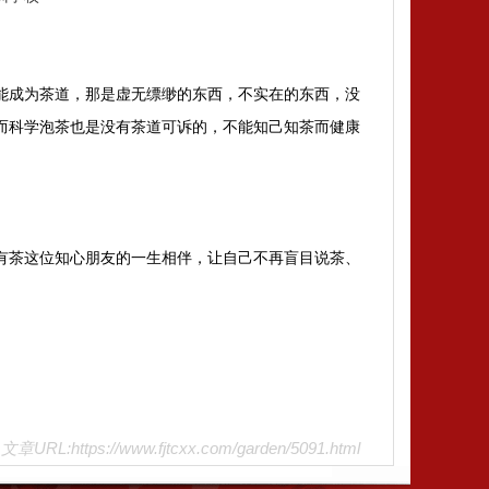
能成为茶道，那是虚无缥缈的东西，不实在的东西，没
而科学泡茶也是没有茶道可诉的，不能知己知茶而健康
有茶这位知心朋友的一生相伴，让自己不再盲目说茶、
文章URL:https://www.fjtcxx.com/garden/5091.html