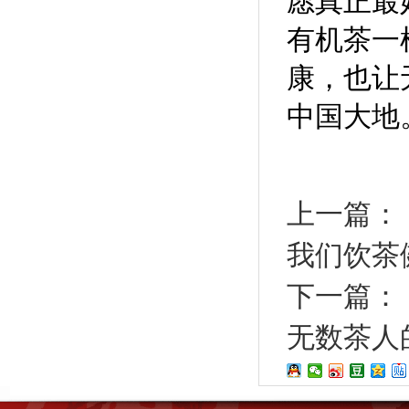
愿真正最
有机茶一
康，也让
中国大地
上一篇：
我们饮茶
下一篇：
无数茶人