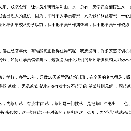
关系、或概念等，让学员来玩玩茶和山、水，总有一天学员会醒悟过来，
就会出现大的危机，因为，平时不为学员着想，只为钱和利益着想，一心
茶艺培训学校从办学以前，从不把学员当作摇钱树，从不把学员当作资源
。
，但在经济年代，有谁能真正挡得住诱惑呢，我想没有，许多茶艺培训机
的钱，如何让学员信赖自己，这就是为什么我们的茶艺培训机构大都做不
培训学校，办学15年，只做10天茶学系统培训班
，在全国的名气很足，吸
寻找“茶缘”。天晟茶艺培训学校有着十分不得了的“茶艺培训见解”，深得
艺，先茶后艺，有茶才有“艺”，茶艺是一门技艺，是把茶叶冲泡出——色
证书”来代替，这一切都离不开对茶的了解和喜欢，否则，离“茶艺”就越来