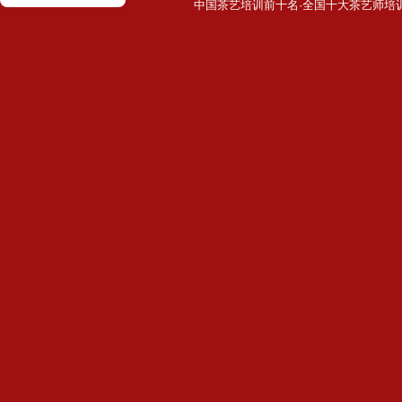
中国茶艺培训前十名·全国十大茶艺师培