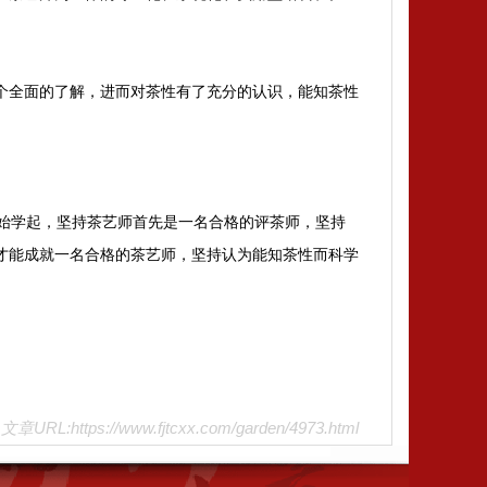
个全面的了解，进而对茶性有了充分的认识，能知茶性
开始学起，坚持茶艺师首先是一名合格的评茶师，坚持
才能成就一名合格的茶艺师，坚持认为能知茶性而科学
文章URL:https://www.fjtcxx.com/garden/4973.html