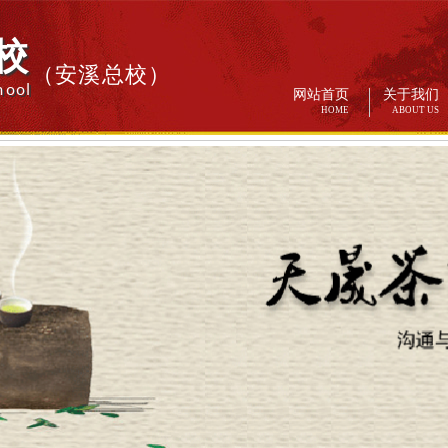
校
（安溪总校）
hool
网站首页
关于我们
HOME
ABOUT US