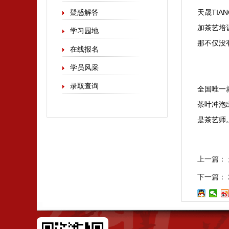
疑惑解答
天晟TI
加茶艺培
学习园地
那不仅没
在线报名
学员风采
录取查询
全国唯一
茶叶冲泡
是茶艺师
上一篇：
下一篇：