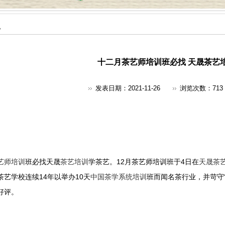
地
十二月茶艺师培训班必找 天晟茶艺培
发表日期：2021-11-26
浏览次数：
713
艺师培训
班必找天晟
茶艺培训
学茶艺。12月茶艺师培训班于4日在
天晟茶
茶艺学校连续14年以举办10天
中国茶学系统培训
班而闻名茶行业，并苛守
好评。