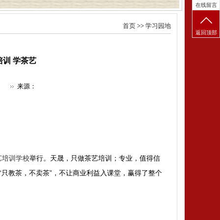
在线留言
首页
>>
学习园地
返回顶部
训 学茶艺
来源：
艺培训学校
举行。
天晟，只做茶艺培训；专业，值得信
“只教茶，不卖茶”，不让商业利益入课堂，赢得了整个