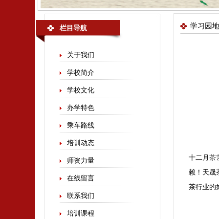
学习园
栏目导航
关于我们
学校简介
学校文化
办学特色
乘车路线
培训动态
十二月
茶
师资力量
赖！天晟
在线留言
茶行业的
联系我们
培训课程