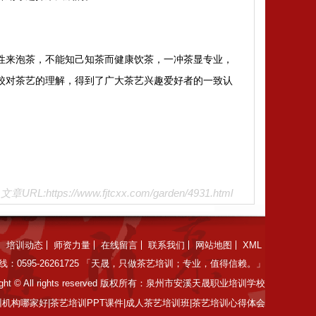
性来泡茶，不能知己知茶而健康饮茶，一冲茶显专业，
校对茶艺的理解，得到了广大茶艺兴趣爱好者的一致认
文章URL:https://www.fjtcxx.com/garden/4931.html
培训动态
师资力量
在线留言
联系我们
网站地图
XML
：0595-26261725 「天晟，只做茶艺培训；专业，值得信赖。」
© All rights reserved 版权所有：泉州市安溪天晟职业培训学校
机构哪家好|茶艺培训PPT课件|成人茶艺培训班|茶艺培训心得体会