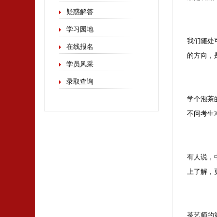
疑惑解答
学习园地
我们随处
在线报名
的方向，
学员风采
录取查询
学个泡茶
不问考生
有人说，
上了解，
茶艺师的