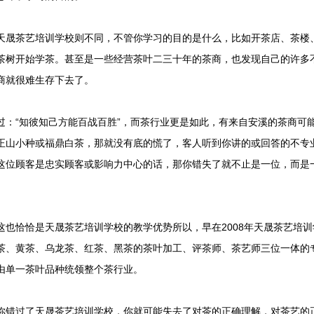
天晟茶艺培训学校则不同，不管你学习的目的是什么，比如开茶店、茶楼
茶树开始学茶。甚至是一些经营茶叶二三十年的茶商，也发现自己的许多
商就很难生存下去了。
过：“知彼知己方能百战百胜”，而茶行业更是如此，有来自安溪的茶商可
正山小种或福鼎白茶，那就没有底的慌了，客人听到你讲的或回答的不专
这位顾客是忠实顾客或影响力中心的话，那你错失了就不止是一位，而是
。
这也恰恰是天晟茶艺培训学校的教学优势所以，早在2008年
天晟茶艺培训
茶、黄茶、乌龙茶、红茶、黑茶的茶叶加工、评茶师、茶艺师三位一体的
由单一茶叶品种统领整个茶行业。
你错过了天晟茶艺培训学校，你就可能失去了对茶的正确理解，对茶艺的