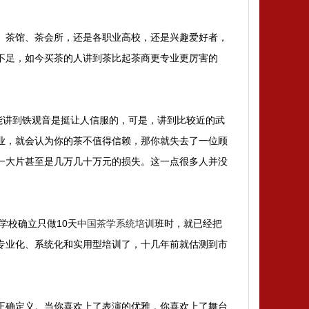
、茶馆、茶会所，还是各职业高校，还是兴趣爱好者，
不足，如今买茶的人讲到茶比起茶商更专业更厉害的
能讲到铁观音是挺让人信服的，可是，讲到比较近的武
业，就会认为你的茶不值得信赖，那你就失去了一位顾
一大片甚至是几万几十万元的损失。这一点很多人并没
学校确立只做10天
中国茶学系统培训
班时，就已经把
专业化、系统化和实用型培训
了，十几年前就估测到市
正确定义。当你喜欢上了表演的优雅，你喜欢上了舞台