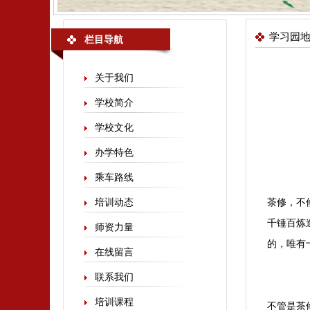
学习园
栏目导航
关于我们
学校简介
学校文化
办学特色
乘车路线
培训动态
茶修，不
千锤百炼
师资力量
的，
唯有
在线留言
联系我们
培训课程
不管是茶