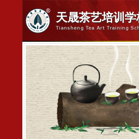
天晟茶艺培训学
Tiansheng Tea Art Training Sc