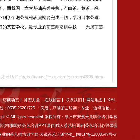
了。而我国，六大基础茶类共荣，有白茶、黄茶、绿
不到学个泡茶流程表演就能完成一切，学习日本茶道、
好的茶艺学校、最专业的
茶艺师培训
学校——
天晟茶艺
文章URL:https://www.fjtcxx.com/garden/4899.html
培训动态
师资力量
在线留言
联系我们
网站地图
XML
：0595-26261725 「天晟，只做茶艺培训；专业，值得信赖。」
© All rights reserved 版权所有：泉州市安溪天晟职业培训学校
机构哪家好|茶艺培训PPT课件|成人茶艺培训班|茶艺培训心得体会
专业的茶艺师培训学校·天晟茶艺培训学校_
闽ICP备12000649号-6
技术支持：世敏网络