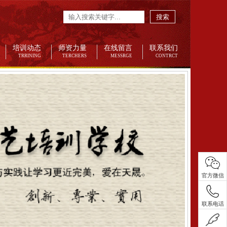
搜索
培训动态
师资力量
在线留言
联系我们
TRRINING
TERCHERS
MESSRGE
CONTRCT
官方微信
联系电话