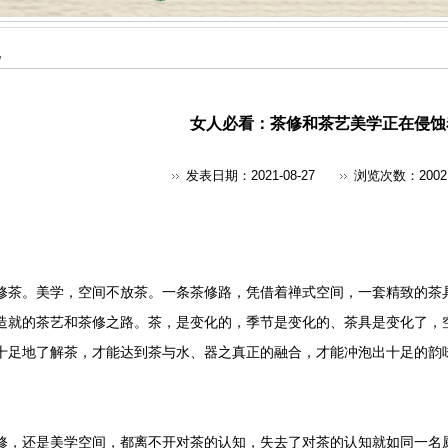
地
女人必看：茶修和茶艺美学正在侵蚀
发表日期：2021-08-27
浏览次数：
2002
修茶。美学，空间不放茶。一条茶修路，凭借着禅式空间，一套精致的茶
造就的茶艺和茶修之路。茶，是变化的，季节是变化的、茶具是变化了，
十足地了解茶，才能达到茶与水、器之真正的融合，才能冲泡出十足的韵
修，还是美学空间，都离不开对茶的认知，失去了对茶的认知就如同一名