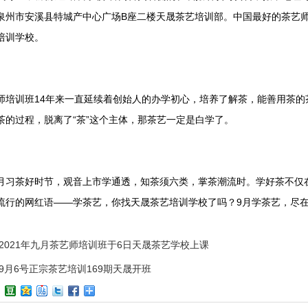
泉州市安溪县特城产中心广场B座二楼天晟茶艺培训部。中国最好的茶艺
培训学校。
师培训班14年来一直延续着创始人的办学初心，培养了解茶，能善用茶
茶的过程，脱离了“茶”这个主体，那茶艺一定是白学了。
月习茶好时节，观音上市学通透，知茶须六类，掌茶潮流时。学好茶不仅
流行的网红语——学茶艺，你找天晟茶艺培训学校了吗？9月学茶艺，尽在天晟
2021年九月茶艺师培训班于6日天晟茶艺学校上课
9月6号正宗茶艺培训169期天晟开班