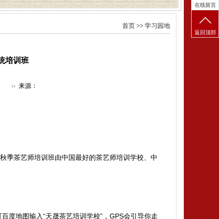
在线留言
首页
>>
学习园地
返回顶部
统培训班
来源：
秋季茶艺师培训班由
中国最好的茶艺师培训学校、中
百度地图输入“天晟茶艺培训学校”，GPS会引导你走