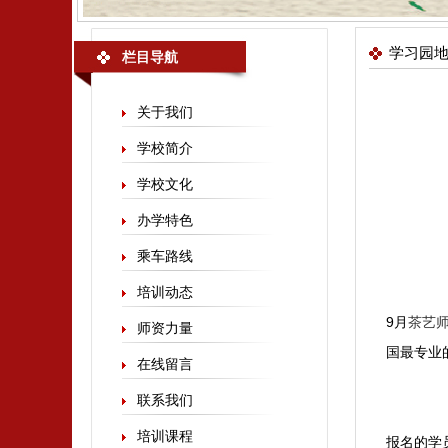
学习园
栏目导航
关于我们
学校简介
学校文化
办学特色
乘车路线
培训动态
9月
茶艺
师资力量
国最专业
在线留言
联系我们
培训课程
报名的学