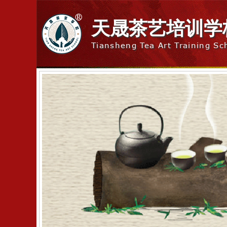
天晟茶艺培训学
Tiansheng Tea Art Training Sc