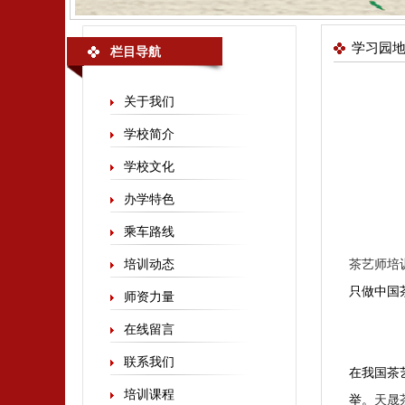
学习园
栏目导航
关于我们
学校简介
学校文化
办学特色
乘车路线
培训动态
茶艺师培
只做中国
师资力量
在线留言
联系我们
在我国茶
培训课程
举。
天晟