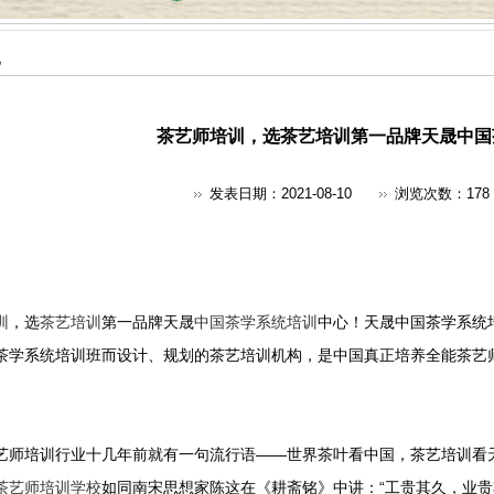
地
茶艺师培训，选茶艺培训第一品牌天晟中国
发表日期：2021-08-10
浏览次数：
178
训
，选
茶艺培训
第一品牌天晟
中国茶学系统培训
中心！
天晟中国茶学系统
茶学系统培训班而设计、规划的茶艺培训机构，是中国真正培养全能茶艺
艺师培训行业十几年前就有一句流行语——世界茶叶看中国，茶艺培训看
茶艺师培训学校
如同南宋思想家陈这在《耕斋铭》中讲：“工贵其久，业