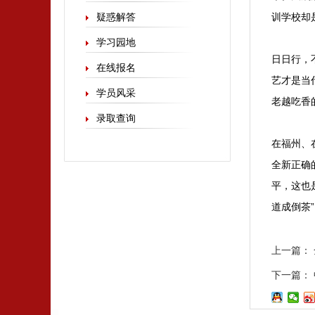
疑惑解答
训学校却
学习园地
日日行，
在线报名
艺才是当
学员风采
老越吃香
录取查询
在福州、
全新正确
平，这也
道成倒茶
上一篇：
下一篇：